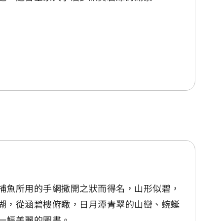
捕魚所用的手網撒開之狀而得名，山形似碧，
湖，從涵碧樓俯瞰，日月潭青翠的山巒、蜿蜒
一幅美麗的圖畫。