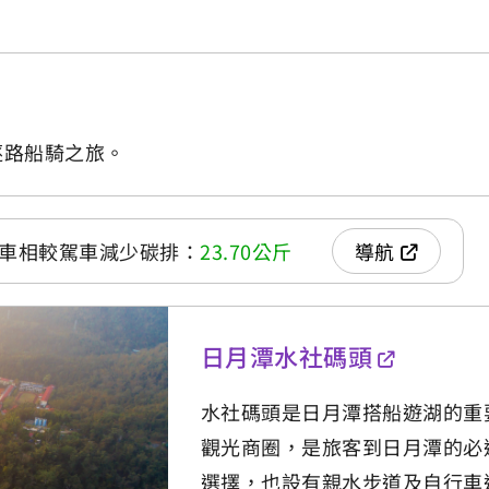
逐路船騎之旅。
覽車相較駕車減少碳排：
23.70公斤
導航
日月潭水社碼頭
水社碼頭是日月潭搭船遊湖的重
觀光商圈，是旅客到日月潭的必
選擇，也設有親水步道及自行車