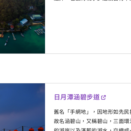
日月潭涵碧步道
舊名「手網地」，因地形如先民
故名涵碧山，又稱碧山，三面環
的湖岸以及湛藍的湖水，交織成