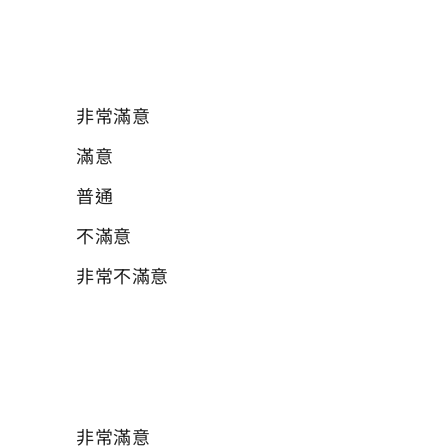
02 請問您對於哺(集)乳室的指引標示清楚程
度？
必填
非常滿意
滿意
普通
不滿意
非常不滿意
03 請問您對於哺(集)乳室內的清潔程度？
必填
非常滿意