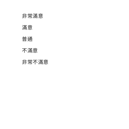
必填
非常滿意
滿意
普通
不滿意
非常不滿意
07 針對此哺(集)乳室，其他鼓勵或建議事項
為何？