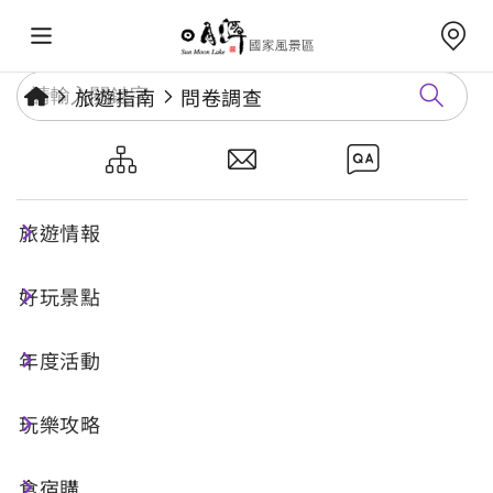
旅遊指南
問卷調查
遊客中心哺(集)乳室滿意度調查
旅遊情報
瀏覽目前結果
好玩景點
問卷調查時間：無截止日期
年度活動
親愛的遊客您好： 感謝您撥出寶貴的時間，
玩樂攻略
進行日月潭國家風景區遊客中心哺(集)乳室滿
意度調查，以期在未來提供到訪遊客更好的
食宿購