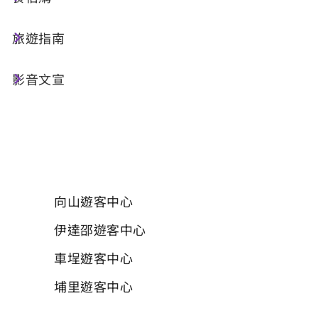
服務。您所提供的寶貴意見及相關資料，僅
旅遊指南
供統計分析之用，所有資料絕對保密，請安
心填答。感謝您的配合與支持! 日月潭國家風
影音文宣
景區管理處 敬啟
01 請問您使用了哪個遊客中心之哺(集)乳
室?
必填
向山遊客中心
伊達邵遊客中心
車埕遊客中心
埔里遊客中心