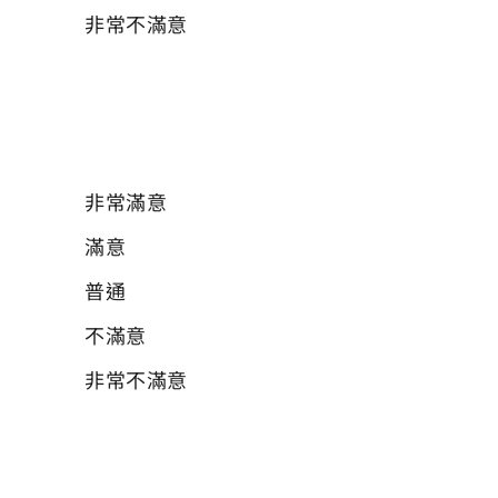
非常不滿意
05 請問您對於哺(集)乳室的尿布台及其他設
施？
必填
非常滿意
滿意
普通
不滿意
非常不滿意
06 請問您對於哺(集)乳室的整體感覺？