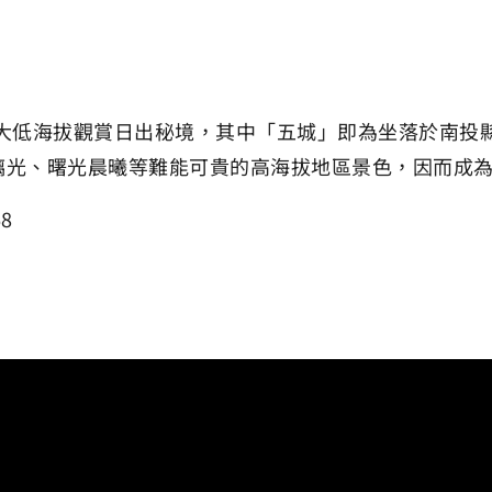
大低海拔觀賞日出秘境，其中「五城」即為坐落於南投
琉璃光、曙光晨曦等難能可貴的高海拔地區景色，因而成
8