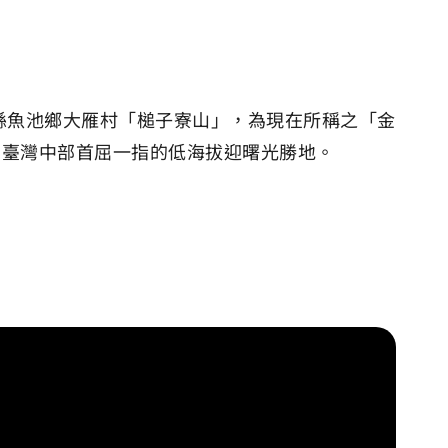
縣魚池鄉大雁村「槌子寮山」，為現在所稱之「金
為臺灣中部首屈一指的低海拔迎曙光勝地。