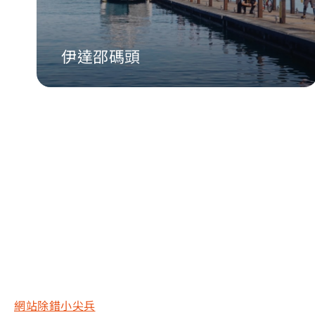
伊達邵碼頭
網站除錯小尖兵