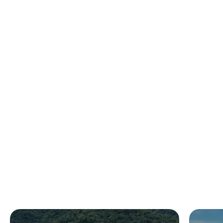
伊達邵碼頭是搭乘日月潭遊艇的重要據點之一，更
是欣賞湖山景緻不可錯過的地點，鄰近有伊達邵碼
頭廣場、八角涼亭、船型設計的伊達邵遊客中心與
藝術家范承宗先生的竹編裝置藝術「築巢計畫II青
背山雀」，周邊伊達邵商圈有多元的在地特色小
吃。伊達邵碼頭廣場在近年更是日月潭重要活動的
舉辦地點，如日月潭花火音樂會、日月潭萬人泳渡
等，吸引眾多人潮到訪。
本即時影像維護請洽
：日管處企劃科049-2855668
更多即時影像