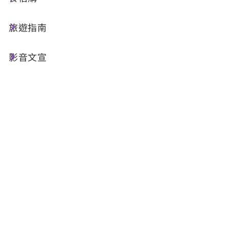
旅遊指南
今天天氣
降雨機率
影音文宣
26°C
70%
空氣品質
紫外線
54 普通
過量級
明晨日出
明晚日落
05:28
18:36
資料來源：交通部中央氣象署
景點介紹