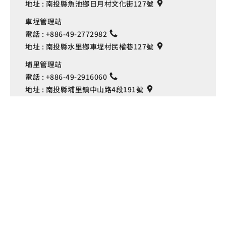
地址 :
南投縣魚池鄉日月村文化街127號
車埕管理站
電話 :
+886-49-2772982
地址 :
南投縣水里鄉車埕村民權巷127號
埔里管理站
Language
電話 :
+886-49-2916060
地址 :
南投縣埔里鎮中山路4段191號
Copyright © 交通部觀光署
日月潭國家風景區管理處 版權所有
隱私權政策
網站資料開放宣告
資訊安全宣告