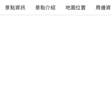
景點資訊
景點介紹
地圖位置
周邊資
景點資訊
電話 :
+886-49-2850666#9
地址 :
南投縣魚池鄉日月村中正路102號
相關網站 :