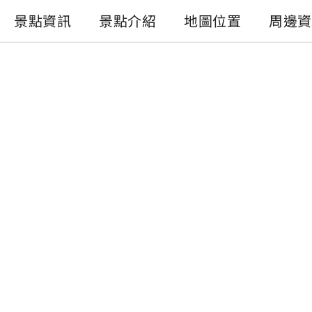
景點資訊
景點介紹
地圖位置
周邊資
景點資訊
電話 :
+886-49-2895064
地址 :
南投縣魚池鄉中明村文正巷5-10號
開放時間 :