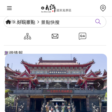
好玩景點
景點快搜
啟示玄機院孔明廟
旅遊情報
好玩景點
年度活動
玩樂攻略
食宿購