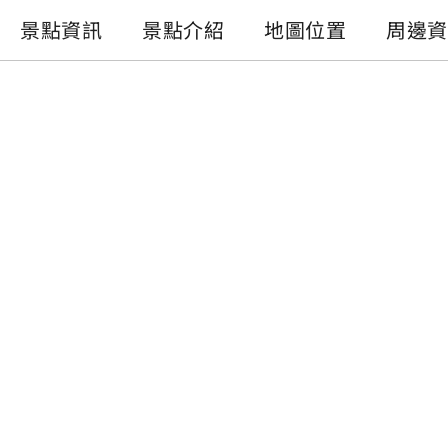
景點資訊
景點介紹
地圖位置
周邊資
景點資訊
電話 :
+886-49-2742808
地址 :
南投縣信義鄉地利村開信巷18-3號
開放時間 :