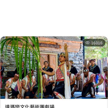
周邊景點
周邊店家
周邊旅宿
推薦行程
16016
達瑪巒文化藝術團劇場