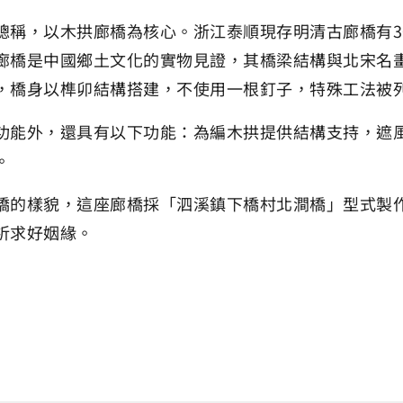
總稱，以木拱廊橋為核心。浙江泰順現存明清古廊橋有3
廊橋是中國鄉土文化的實物見證，其橋梁結構與北宋名
，橋身以榫卯結構搭建，不使用一根釘子，特殊工法被
功能外，還具有以下功能：為編木拱提供結構支持，遮
。
橋的樣貌，這座廊橋採「泗溪鎮下橋村北澗橋」型式製
祈求好姻緣。