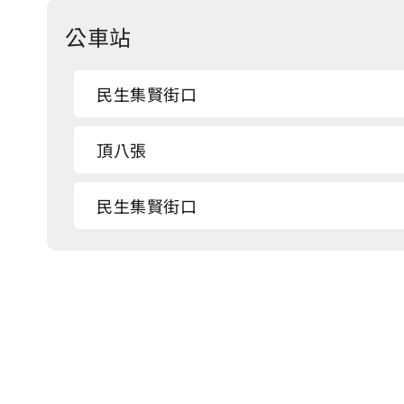
公車站
民生集賢街口
頂八張
民生集賢街口
頂八張
頂八張
吳厝前