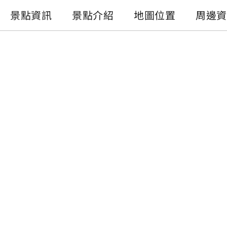
景點資訊
景點介紹
地圖位置
周邊資
景點資訊
電話 :
+886-49-2855668
地址 :
南投縣魚池鄉永結同心橋
開放時間 :