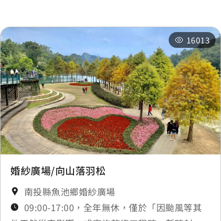
相關活動
16013
婚紗廣場/向山落羽松
南投縣魚池鄉婚紗廣場
09:00-17:00，全年無休，僅於「因颱風等其