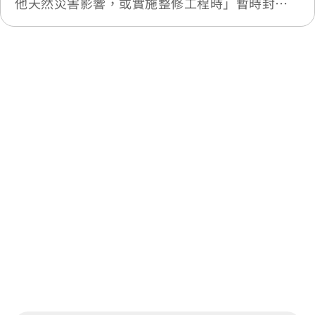
他天然災害影響，或實施整修工程時」暫時封
閉，將公告於最新消息
最後更新日期：2026-05-20
回列表
網站除錯小尖兵