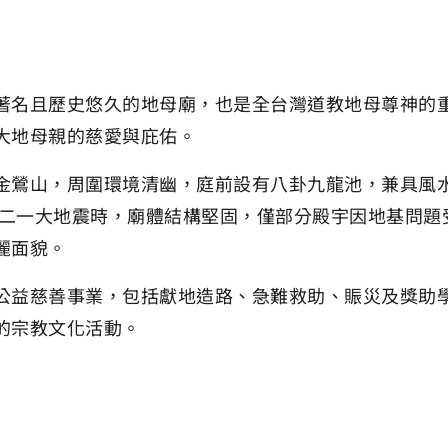
著名且歷史悠久的地母廟，也是全台灣道教地母尊神的
大地母親的慈愛與庇佑。
金鶯山，周圍環境清幽，庭前設有八卦九龍池，兼具風
年九二一大地震時，廟體結構堅固，僅部分殿宇因地基問
麗面貌。
公益慈善事業，包括獻地造路、急難救助、賑災及獎助
的宗教文化活動。