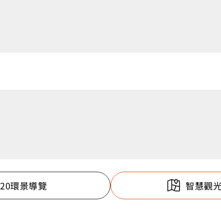
720環景導覽
智慧觀