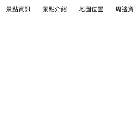
景點資訊
景點介紹
地圖位置
周邊資
景點資訊
電話 :
+886-49-2984006
地址 :
南投縣埔里鎮中山路三段219號
相關網站 :