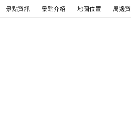
景點資訊
景點介紹
地圖位置
周邊資
景點資訊
電話 :
+886-49-2850289
地址 :
南投縣魚池鄉伊達邵自行車道
開放時間 :