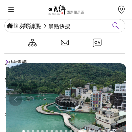
好玩景點
景點快搜
日月潭自行車道-伊達邵段
旅遊情報
好玩景點
年度活動
玩樂攻略
食宿購