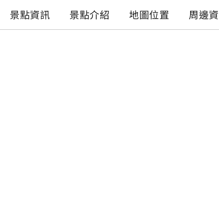
景點資訊
景點介紹
地圖位置
周邊資
景點資訊
電話 :
+886-49-2895361
地址 :
南投縣魚池鄉大林村金天巷45號
開放時間 :