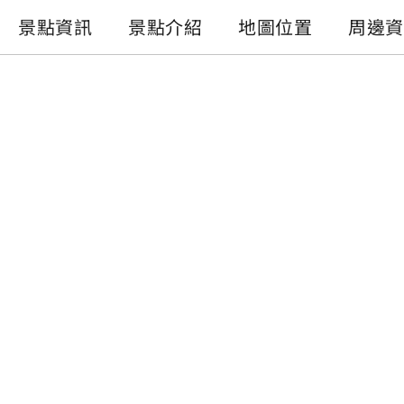
景點資訊
景點介紹
地圖位置
周邊資
景點資訊
電話 :
+886-49-2772982
地址 :
南投縣水里鄉鐵道觀光小學堂
開放時間 :