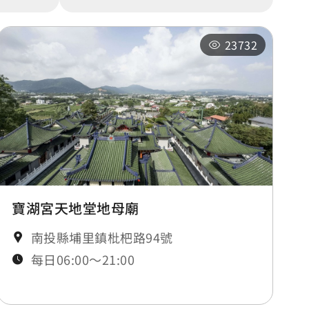
23732
寶湖宮天地堂地母廟
南投縣埔里鎮枇杷路94號
每日06:00～21:00