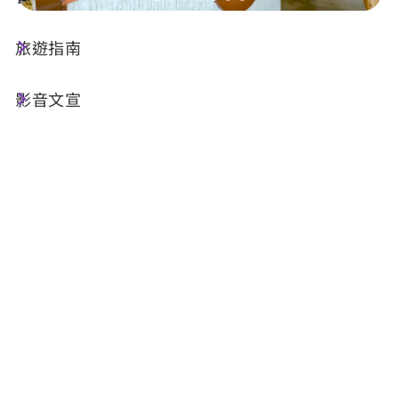
旅遊指南
店家資訊
影音文宣
基本資訊
電話 :
+886-905-700129
地址 :
南投縣埔里鎮知安路100號
相關網站 :
官方LINE
FB