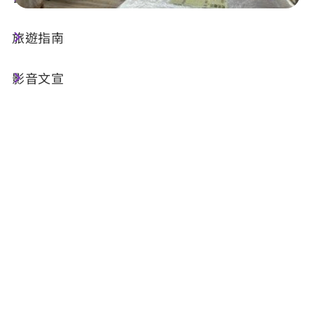
旅遊指南
店家資訊
影音文宣
基本資訊
電話 :
+886-979-345981
地址 :
南投縣魚池鄉日月村義勇街124號
相關網站 :
FB
部落格