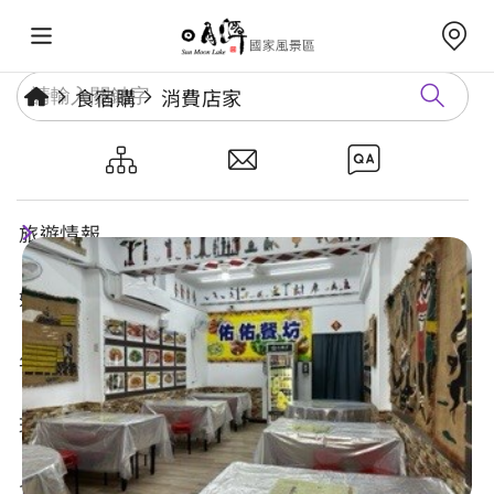
食宿購
消費店家
佑佑餐坊Yòu Yòu Restaurant
旅遊情報
好玩景點
年度活動
玩樂攻略
食宿購