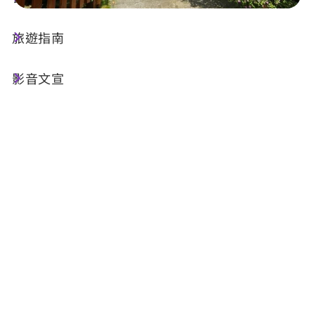
旅遊指南
店家資訊
影音文宣
基本資訊
電話 :
+886-49-2742227
地址 :
南投縣信義鄉雙龍村34-3號
相關設施