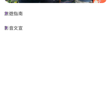
旅遊指南
店家資訊
影音文宣
基本資訊
電話 :
+886-982-739868
地址 :
南投縣魚池鄉日月村義勇街66之一號
相關網站 :
FB