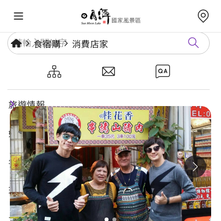
食宿購
消費店家
桂花香山豬肉串
旅遊情報
好玩景點
年度活動
玩樂攻略
食宿購