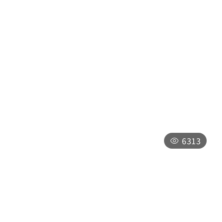
阿薩姆小吃
南投縣魚池鄉中山路155號
上午11:30-下午03:00
下午05:00-晚上08:00
6313