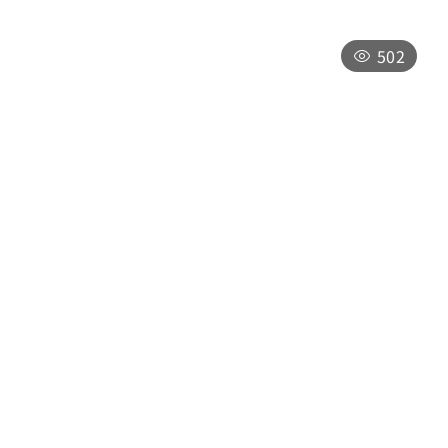
502
山影人宅
南投縣魚池鄉修正巷39-11號
平日：11:00-17:30（週三、週四店休）
假日：10:00-18:00