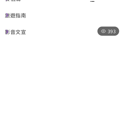
旅遊指南
共 163 筆
393
影音文宣
空中的魚
南投縣魚池鄉魚池街435號1樓
10:00-18:00（週三、週四店休）