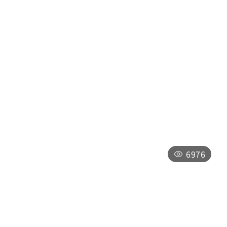
水里鵝肉大王
南投縣水里鄉民生路358號
11:00-22:00
6976