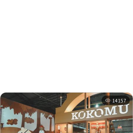
大成國小
0.263 公里
大成國小
0.264 公里
周邊資訊
大成國小
0.264 公里
周邊景點
周邊店家
大成國小
0.265 公里
周邊旅宿
推薦行程
中山安七街口
0.27 公里
14157
中山安七街口
0.313 公里
崎下
0.441 公里