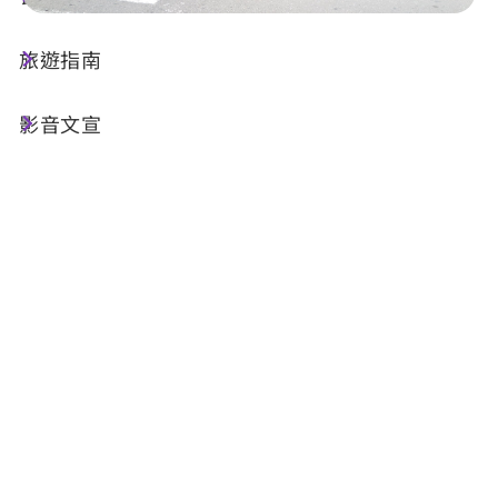
旅遊指南
店家資訊
影音文宣
基本資訊
電話 :
+886-49-2912898
地址 :
南投縣埔里鎮大城路146號
店家介紹