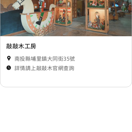
崎下
0.442 公里
崎下
0.445 公里
崎下
0.446 公里
敲敲木工房
南投縣埔里鎮大同街35號
崎下
0.446 公里
詳情請上敲敲木官網查詢
崎下
0.446 公里
崎下
0.446 公里
最後更新日期：2025-11-14
崎下
0.47 公里