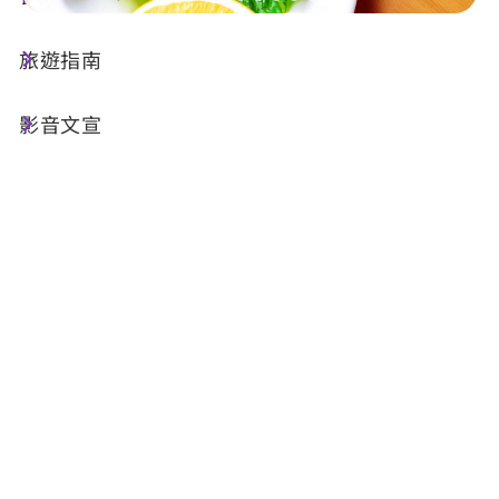
旅遊指南
店家資訊
影音文宣
基本資訊
電話 :
+886-982-457172
地址 :
南投縣魚池鄉中明村文化巷2-5號
相關網站 :
官方網站
FB