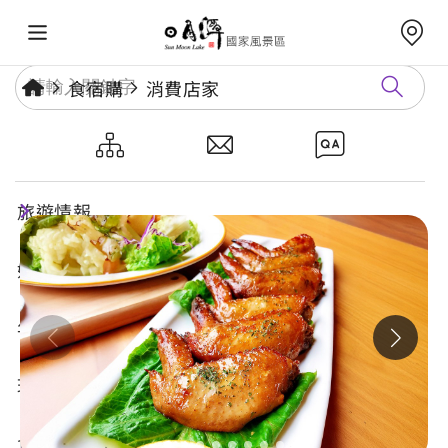
食宿購
消費店家
約定幸福 - Pizza&Coffee
旅遊情報
好玩景點
年度活動
玩樂攻略
食宿購