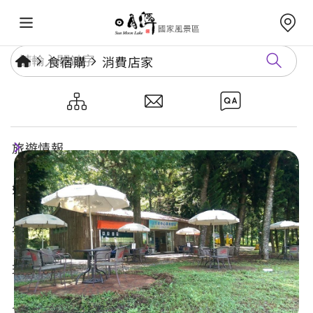
食宿購
消費店家
日月潭中心單車驛站
旅遊情報
好玩景點
年度活動
玩樂攻略
食宿購