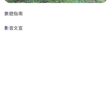
旅遊指南
店家資訊
影音文宣
基本資訊
電話 :
+886-912-725532
地址 :
南投縣魚池鄉日月村中正路101號
Email :
smlcbike@gmail.com