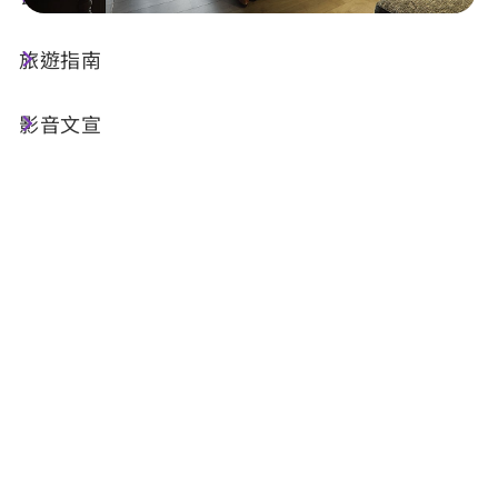
旅遊指南
店家資訊
影音文宣
電話 :
+886-49-2900679
地址 :
南投縣埔里鎮信義路319號
相關網站 :
官方網站
FB