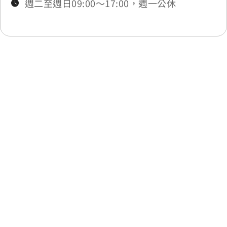
週二至週日09:00～17:00，週一公休
最後更新日期：2025-11-18
回列表
網站除錯小尖兵