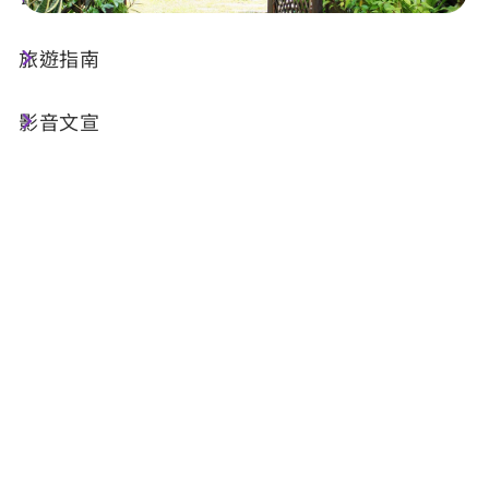
旅遊指南
店家資訊
影音文宣
電話 :
+886-939-906117
地址 :
南投縣埔里鎮南環路389號
店家介紹