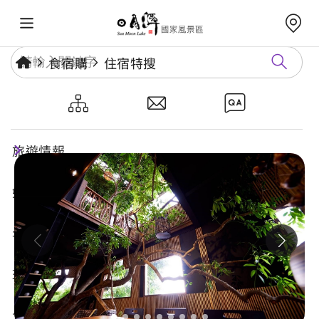
食宿購
住宿特搜
牛耳藝術渡假村
旅遊情報
好玩景點
年度活動
玩樂攻略
食宿購