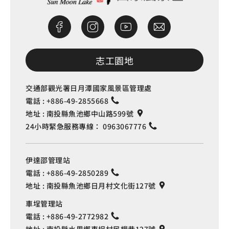
坪頂
0.422 公里
坪頂
0.423 公里
志工園地
愛蘭橋
0.424 公里
交通部觀光署日月潭國家風景區管理處
電話 :
+886-49-2855668
愛蘭橋
0.424 公里
地址 :
南投縣魚池鄉中山路599號
24小時緊急服務專線：
0963067776
愛蘭橋
0.424 公里
伊達邵管理站
愛蘭橋
0.424 公里
電話 :
+886-49-2850289
地址 :
南投縣魚池鄉日月村文化街127號
車埕管理站
電話 :
+886-49-2772982