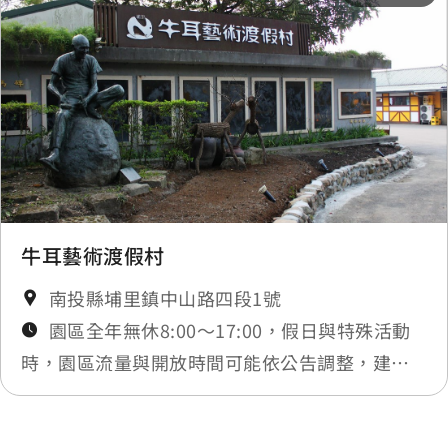
南村里
0.395 公里
南村里
0.395 公里
南村里
0.398 公里
南村里
0.399 公里
牛耳藝術渡假村
南投縣埔里鎮中山路四段1號
坪頂
0.399 公里
園區全年無休8:00～17:00，假日與特殊活動
時，園區流量與開放時間可能依公告調整，建議
愛蘭橋
0.409 公里
出發前電話洽詢
愛蘭橋
0.41 公里