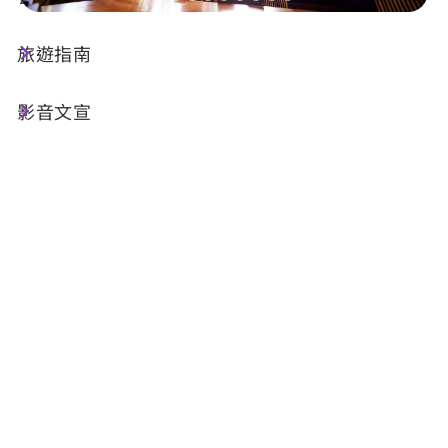
旅遊指南
店家資訊
影音文宣
電話 :
+886-49-2912248
地址 :
南投縣埔里鎮中山路四段1號
相關網站 :
官方網站
FB