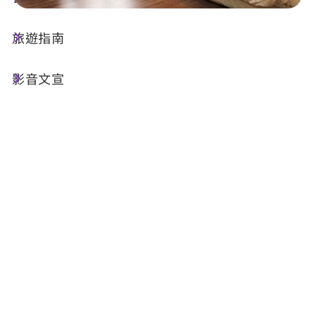
旅遊指南
店家資訊
影音文宣
電話 :
+886-49-2855556
地址 :
南投縣魚池鄉水社村名勝街12號
相關網站 :
官方網站