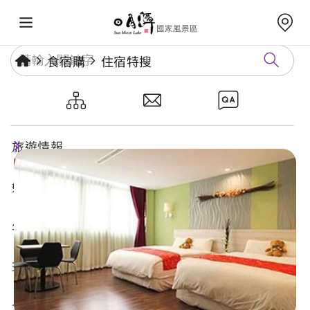
食宿購
住宿特搜
日月潭潭暉時尚風華旅店
旅遊情報
好玩景點
年度活動
玩樂攻略
食宿購