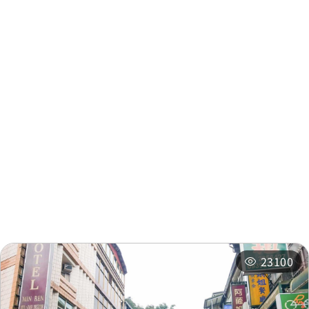
日月潭
0.154 公里
馥麗飯店
0.342 公里
周邊資訊
馥麗飯店
0.343 公里
周邊景點
周邊店家
馥麗飯店
0.352 公里
周邊旅宿
推薦行程
馥麗飯店
0.352 公里
相關活動
朝霧碼頭
0.365 公里
23100
朝霧碼頭
0.376 公里
朝霧碼頭
0.377 公里