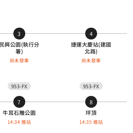
3
4
民興公園(執行分
捷運大慶站(建國
署)
北路)
尚未發車
尚未發車
953-FX
953-FX
7
8
牛耳石雕公園
坪頂
14:34 進站
14:35 進站