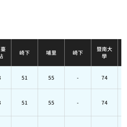
鐵臺
暨南大
崎下
埔里
崎下
站
學
3
51
55
-
74
3
51
55
-
74