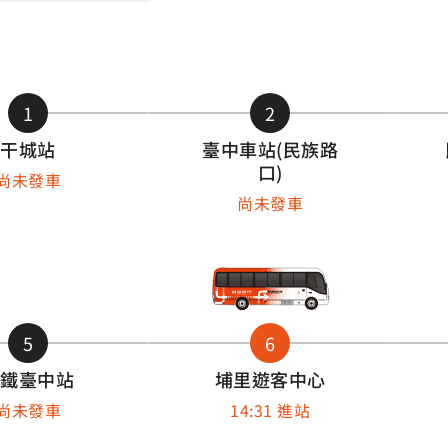
1
2
干城站
臺中車站(民族路
口)
尚未發車
尚未發車
5
6
高鐵臺中站
埔里遊客中心
尚未發車
14:31 進站