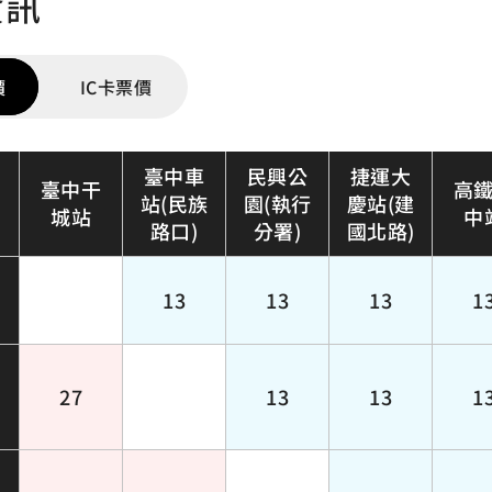
資訊
價
IC卡票價
臺中車
民興公
捷運大
臺中干
高
站(民族
園(執行
慶站(建
城站
中
路口)
分署)
國北路)
13
13
13
1
27
13
13
1