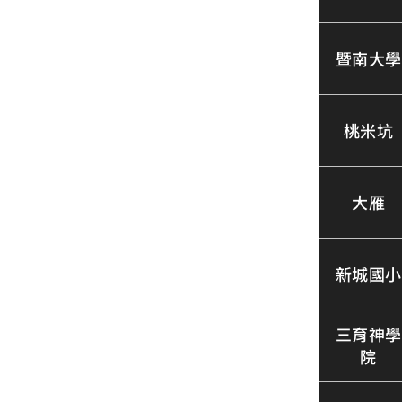
暨南大學
桃米坑
大雁
新城國小
三育神學
院