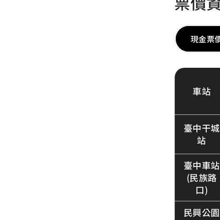
票價
現金票
車站
臺中干城
站
臺中車站
(民族路
口)
民興公園