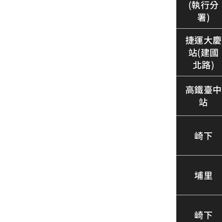
(執行分
署)
捷運大慶
站(建國
北路)
高鐵臺中
站
崎下
埔里
崎下