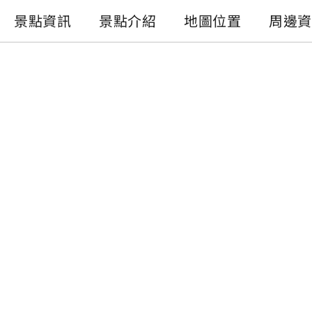
景點資訊
景點介紹
地圖位置
周邊資
景點資訊
電話 :
+886-49-2861215
地址 :
南投縣魚池鄉銃櫃巷32號
開放時間 :