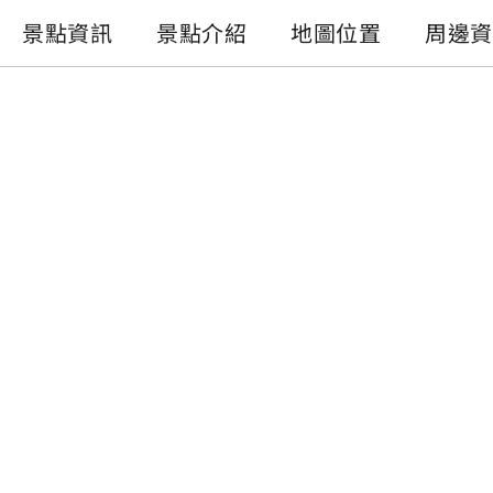
景點資訊
景點介紹
地圖位置
周邊資
景點資訊
電話 :
+886-49-2895938
地址 :
南投縣魚池鄉大雁村大雁巷31-6號
開放時間 :