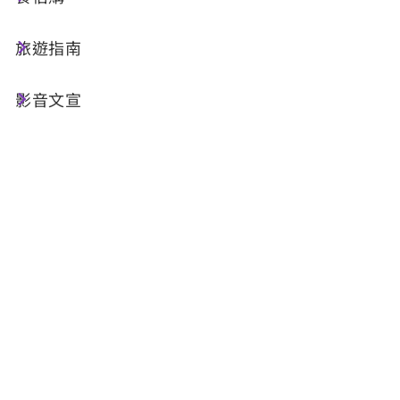
旅遊指南
影音文宣
丹大布農部落最強解密！？ 打開五感的深度旅行！
如果日月潭是靜謐的藍，那麼往山裡走的「丹
大」就是充滿生命力的綠。這裡不只能玩水、玩
山，更能讓你找回與大自然對話的本能。 丹大部
落，一個充滿故事與驚喜的地方。別只是路過，
來這裡聽聽山林的聲音，調配一份屬於你的山香
味吧！