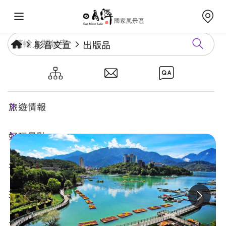
影音文宣
出版品
我與日月潭最近的距離-鐵馬環
湖行
旅遊情報
好玩景點
年度活動
玩樂攻略
食宿購