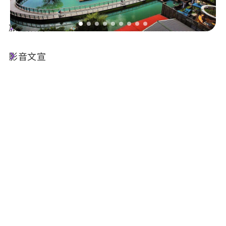
旅遊指南
出版品基本資訊
影音文宣
名稱 :
我與日月潭最近的距離-鐵馬環湖行
發行機關 :
交通部觀光署日月潭國家風景區管理處
附件下載