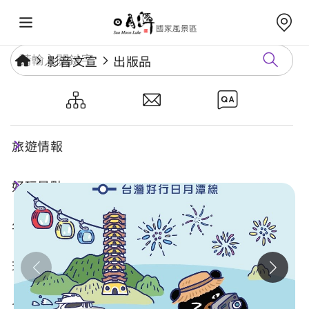
影音文宣
出版品
四線串遊日月潭-台灣好行日月
潭線
旅遊情報
好玩景點
年度活動
玩樂攻略
食宿購