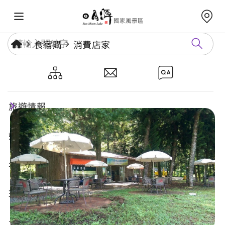
食宿購
消費店家
日月潭中心單車驛站
旅遊情報
好玩景點
年度活動
玩樂攻略
食宿購