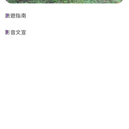
旅遊指南
店家資訊
影音文宣
基本資訊
電話 :
+886-912-725532
地址 :
南投縣魚池鄉日月村中正路101號
Email :
smlcbike@gmail.com