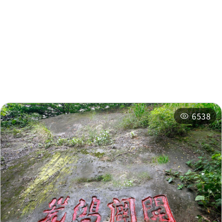
周邊資訊
劉厝巷
0.437 公里
周邊景點
周邊店家
劉厝巷
0.437 公里
周邊旅宿
推薦行程
6538