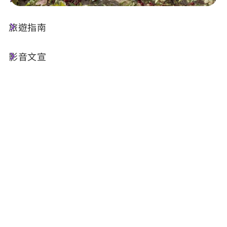
旅遊指南
店家資訊
影音文宣
基本資訊
電話 :
+886-49-2760068
地址 :
南投縣集集鎮林尾路381號
Email :
hometownlinwei@gmail.com