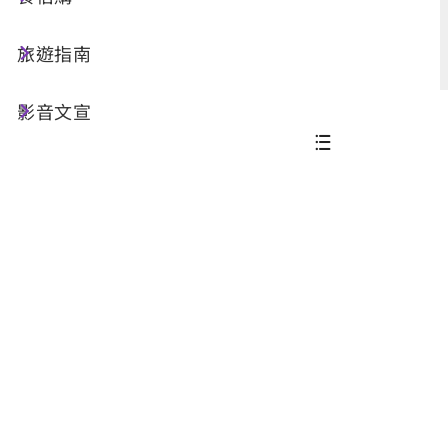
進階搜尋
旅遊指南
影音文宣
共 91 筆