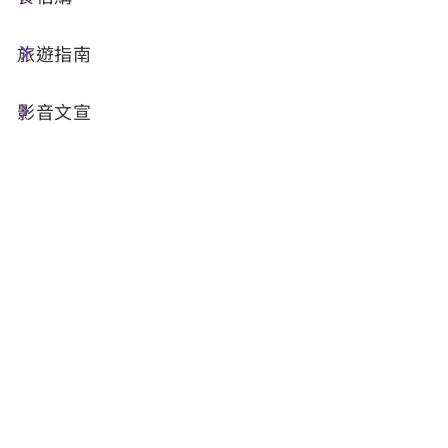
來日月潭不僅拜訪知名的玄奘寺、文武廟，廟宇附
近的大竹湖步道和松柏崙步道更是值得您探索漫步
旅遊指南
的好地方，體驗美好的湖光山色，還有宗教、歷史
和生態的多元文化。
影音文宣
樂齡好好玩Tips：
大竹湖步道
長度只有200公尺的大竹湖自然步道，是日月潭邊
最短的步道。從公路下方的停車場旁進入，不遠處
便有一座觀景台，觀景台右側往下即是深入潭畔的
步道，在步道下方的潭面有一處滾滾作響的出水
口，那是日月潭有名的特殊景點─日月湧泉。其
實，那是武界引水道的出水口，日治時期，日人從