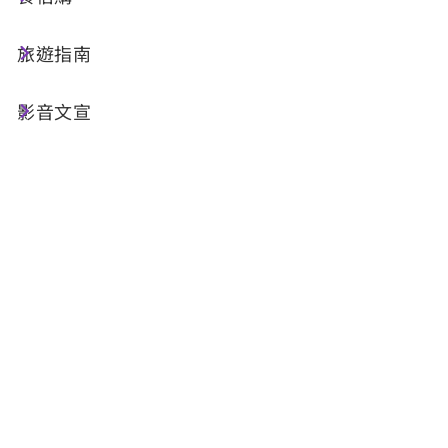
到了夜晚時分，潭邊不時傳來此起彼落的蛙鳴聲；
旅遊指南
除了賞鳥聽蛙鳴之外，每年大約5月至9月是來日
月潭賞蝶的好時機，
影音文宣
一百多種的蝴蝶在眼前飛舞著，讓日月潭成為賞蝶
的天堂。
植物