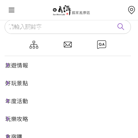
玩樂攻略
認識日月潭
生態探索
生態探索
旅遊情報
來趟大自然的饗宴
好玩景點
位在中低海拔的日月潭，雨量豐沛濕度高，氣候適
年度活動
中，孕育出豐富的自然生態。
騎乘自行車於月潭自行車道上，可以觀察到種類繁
玩樂攻略
多的蕨類，抬起頭還能瞧見在天空盤旋的大冠鷲，
或優游湖面的夜鷺。
食宿購