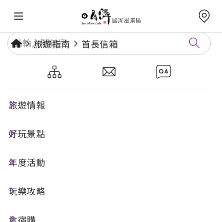
旅遊指南
首長信箱
首長信箱
旅遊情報
日月潭國家風景區管理處 首長信箱
好玩景點
處理作業說明
年度活動
歡迎您使用日月潭國家風景區管理處首長信箱系
統，為能快速處理並回應您的建議、投訴事項，請
玩樂攻略
您就遊憩區興革改善事項提出建言。當您送出留言
後，系統會顯示完成訊息，並且寄發確認通知信至
食宿購