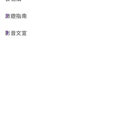
您的所留下的e-mail信箱，表示系統已經收到您的
留言，因此請務必確實留下正確之e-mail信箱，本
旅遊指南
處將會有專人回覆您的留言。
影音文宣
為有效運用行政資源，迅速回應您的建議、
投訴事項、請您就陳情內容或市政興革事項
提出具體建言，其他與機關無關之建議、情
緒表達、惡意攻訐謾罵、重複張貼、轉貼他
人文章、張貼網址或部落格連結，或者轉載
未經查證之報導等，本處將不予處理。冒用
他人信箱陳情者，亦將負冒用法律責任。特
別提醒您。
依行政程序法第一七三條規定，人民陳情案
有下列情形之一者，本處得不予處理：
無具體之內容或未具真實姓名或住址