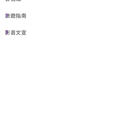
全部展開
旅遊指南
共 83 筆
影音文宣
哪裡可以兌換零錢?
請問此地哪裡設有自動提款
機?
邵族祖靈祭在何時、何地舉
行？