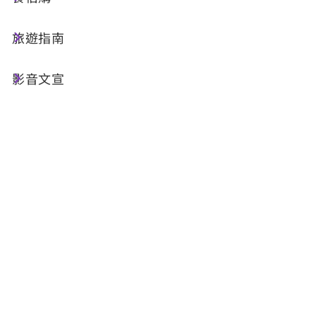
日月潭國家風景區管理處
旅遊指南
049-2855668
影音文宣
南投縣魚池鄉水社村中山路599號
伊達邵管理站
049-2850660
南投縣魚池鄉日月村文化街127號
車埕管理站