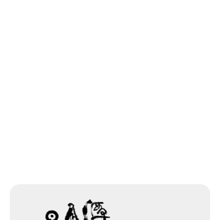
交通部公路總局中區養護工程分局信
義工務段
049-2791510
南投縣信義鄉愛國巷50號
網站除錯小尖兵