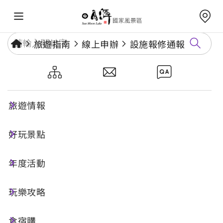
旅遊指南
線上申辦
設施報修通報
設施報修通報
旅遊情報
本系統不處理未具建設性批評、個人情緒抒
發意見、謾罵或不雅言詞、新聞轉載等案
好玩景點
件。
年度活動
所填具之資料如因不實引發法律責任，由當
事人自行負責。
玩樂攻略
系統將於受理後寄發確認信、案件編號。
為恪遵個人資料保護法相關規定並維護您的
食宿購