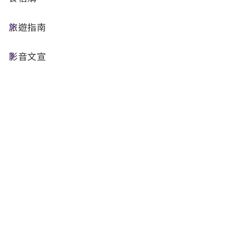
個人隱私，交通部觀光署所屬國家風景區管
理處（以下簡稱「本處」）處理觀光業務而
旅遊指南
蒐集、處理或利用您的個人資料時，皆以尊
重您的權益為基礎，並依規定告知本處
隱私
影音文宣
權保護政策
。
您已清楚瞭解本處隱私權保護政策，此一同
意符合個人資料保護法及相關法規之要求，
具有書面同意本處蒐集、處理及利用您的個
人資料之效果。
最後更新日期：2026-02-25
我同意以上聲明並進行預約申請