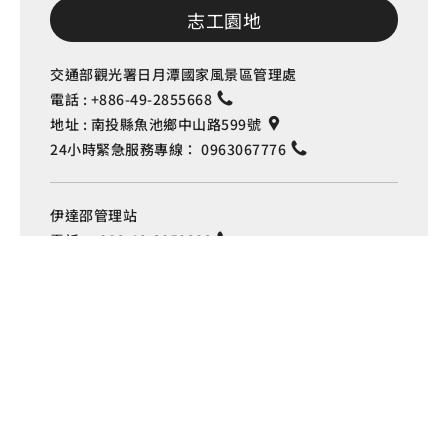
志工園地
交通部觀光署日月潭國家風景區管理處
電話 :
+886-49-2855668
地址 :
南投縣魚池鄉中山路599號
24小時緊急服務專線：
0963067776
Language
伊達邵管理站
電話 :
+886-49-2850289
地址 :
南投縣魚池鄉日月村文化街127號
車埕管理站
電話 :
+886-49-2772982
地址 :
南投縣水里鄉車埕村民權巷127號
埔里管理站
電話 :
+886-49-2916060
地址 :
南投縣埔里鎮中山路4段191號