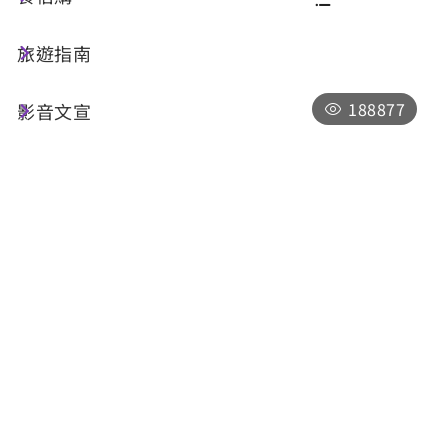
旅遊指南
共 125 筆
188877
影音文宣
日月潭自行車道-向山段
南投縣魚池鄉中山路
09:00-17:00，全年無休，僅於「因颱風