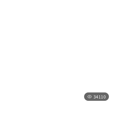
日月潭自行車道-環潭路線
南投縣魚池鄉環潭自行車道
09:00-17:00，全年無休，僅於「因颱風
等其他天然災害影響，或實施整修工程時」
暫時封閉，將公告於最新消息
34110