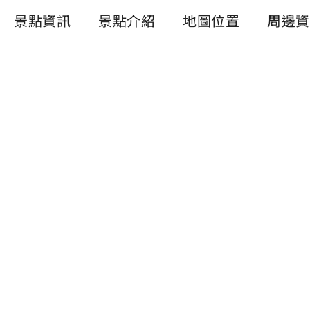
景點資訊
景點介紹
地圖位置
周邊資
景點資訊
電話 :
+886-49-2855668
地址 :
南投縣魚池鄉月牙灣
開放時間 :