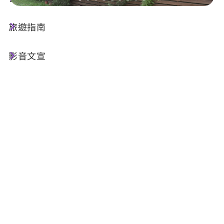
旅遊指南
店家資訊
影音文宣
基本資訊
電話 :
+886-986-783312
地址 :
南投縣南投市魚池鄉平和巷77號之1號
相關網站 :
FB