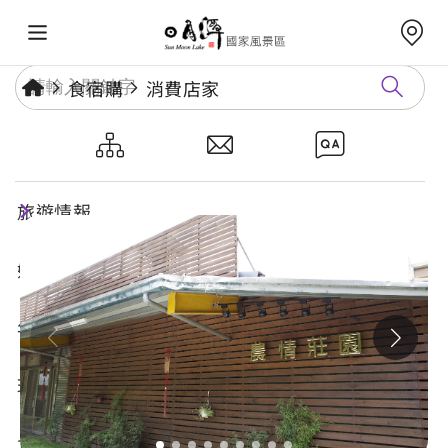
食宿購
消費店家
農情莊園
旅遊情報
好玩景點
年度活動
玩樂攻略
食宿購