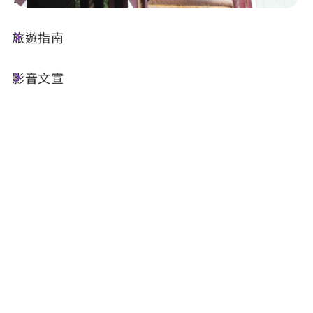
旅遊指南
店家資訊
影音文宣
基本資訊
電話 :
+886-910-741497
地址 :
南投縣信義鄉潭南村和平巷20-3號
店家介紹