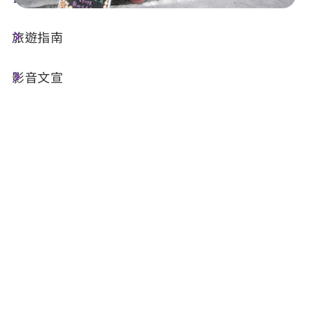
旅遊指南
店家資訊
影音文宣
基本資訊
電話 :
+886-49-2741536
地址 :
南投縣信義鄉雙龍村光復巷31號
相關設施