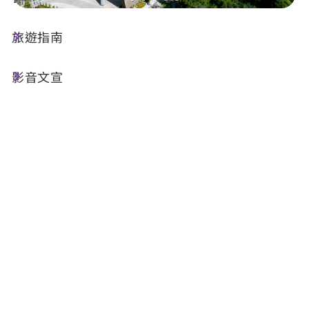
旅遊指南
店家資訊
影音文宣
電話 :
+886-49-2850085
地址 :
南投縣魚池鄉中正路312號
相關網站 :
官方網站
FB