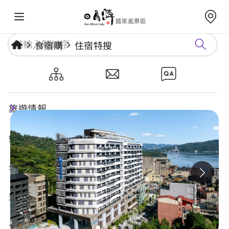
食宿購
住宿特搜
日月潭力麗溫德姆溫泉酒店
旅遊情報
好玩景點
年度活動
玩樂攻略
食宿購