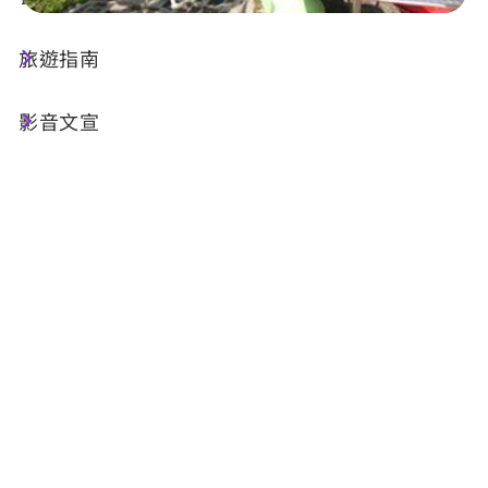
旅遊指南
店家資訊
影音文宣
電話 :
+886-49-2770936
地址 :
南投縣水里鄉二坪路39巷13弄8號
相關網站 :
官方網站
FB