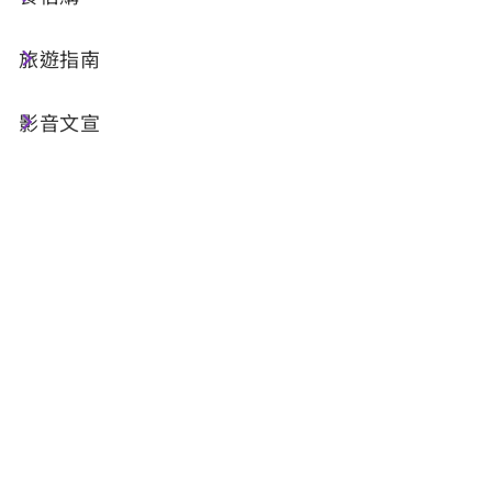
來日月潭不僅拜訪知名的玄奘寺、文武廟，廟宇附
近的大竹湖步道和松柏崙步道更是值得您探索漫步
旅遊指南
的好地方，體驗美好的湖光山色，還有宗教、歷史
和生態的多元文化。
影音文宣
樂齡好好玩Tips：
大竹湖步道
長度只有200公尺的大竹湖自然步道，是日月潭邊
最短的步道。從公路下方的停車場旁進入，不遠處
便有一座觀景台，觀景台右側往下即是深入潭畔的
步道，在步道下方的潭面有一處滾滾作響的出水
口，那是日月潭有名的特殊景點─日月湧泉。其
實，那是武界引水道的出水口，日治時期，日人從